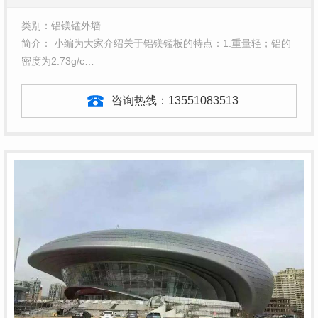
类别：铝镁锰外墙
简介： 小编为大家介绍关于铝镁锰板的特点：1.重量轻；铝的
密度为2.73g/c…
咨询热线：
13551083513